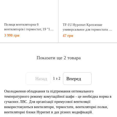
Полиця вентиляторна 6
TF-1U Hypernet Крепление
вентиляторів і термостат, 19 "1U,
универсальное для термостата на
220В FS-6F-T Hypernet
рек 1U
3 990 грн
47 грн
Показати ще 2 товара
Назад
Вперед
1
з 2
Охолодження обладнання та підтримання оптимального
температурного режиму комутаційної шафи - це необхідна норма в
сучасних ЛВС. Для організації примусової вентиляції
використовуються вентилятори, термостати, вентиляторні полки,
вентиляторні блоки Hypernet в дах різних модифікацій.