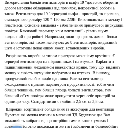
Використання блоків вентиляторів в шафи 19 "дозволяє вберегти
дороге мережне обладнання від помилок, некоректної роботи а
також Вентилятор для 19 "серверної шафи - пристрій, як правило,
стандартного розміру 120 * 120 мм 220В. Виготовляється з металу і
пластмаси. Основне завдання - забезпечення примусової циркуляції
повітря. Ключовий параметр крім вентиляції - рівень шуму
видаваний при роботі. Наприклад, коли працюють дахові блоки
вентиляторів, які часом налічують до 8 вентиляторів, видаваний
шум є істотним показником якості встановлених виробів.
Розрізняють вироби за типом пристрою механізму крутіння. Є
серверні вентилятори на підшипниках і на втулках. Варіанти з
підшипниковий механізмом вважаються краще, тому що видають
меншу кількість шуму ніж побратими на втулках. В іншому,
продуктивність обох видів однакова. Висота вентилятора
охолодження є прямим параметром продуктивності, тобто чим
більше товщина, тим більша площа лопасті вентилятора, тим
більший об'єм повітря може пропустити через себе пристрій за
одиницю часу. Стандартними є глибини 2,5 см та 3,8 см.
Широкий асортимент обладнання та аксесуарів для вентиляції
Hypernet які можна купити в магазині ТД Будзвязок дає Вам
можливість вибрати те, що потрібно саме в ваших умовах і
дозволить істотно продовжити життя і забезпечити безперебійну