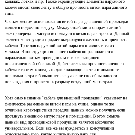
каналах, лотках и пр. Также экранирующие элементы наружного
кабеля вносят свою лепту в общую прочность витой пары данного
типа.
Частым местом использования витой пары для внешней прокладки
является подвес по воздуху. Между столбами и опорами линий
электропередач зачастую используется витая пара с тросом. Данный
элемент конструкции придает выдающуюся жесткость и прочность
кабелю. Трос для наружной витой пары изготавливается из
металла. В конструкции внешнего кабеля он располагается
параллельно витым проводникам и также защищен
полиэтиленовой оболочкой. Действительная прочность внешнего
кабеля с тросом такова, что даже падающие ветви отломанные
порывами ветра в большинстве случаев не способны нанести
повреждения и привести к разрыву воздушной магистрали
Хотя само название "кабель для внешней прокладки" указывает на
физическое размещение витой пары на улице, однако те же
отличные характеристики передачи данных можно получить если
протянуть внешнюю витую пару в помещении. В этом смысле
данный вид проводниковой продукции является абсолютно
универсальным. Если все же вы нуждаетесь в консультации
относительно того, какую купить витую пару для