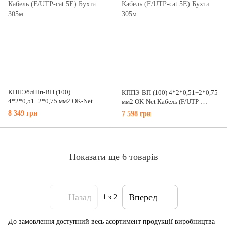
КППЭблШп-ВП (100)
КППЭ-ВП (100) 4*2*0,51+2*0,75
4*2*0,51+2*0,75 мм2 OK-Net
мм2 OK-Net Кабель (F/UTP-
Кабель (F/UTP-cat.5E) Бухта
cat.5Е) Бухта 305м
8 349 грн
7 598 грн
305м
Показати ще 6 товарів
Назад
Вперед
1
з 2
До замовлення доступний весь асортимент продукції виробництва