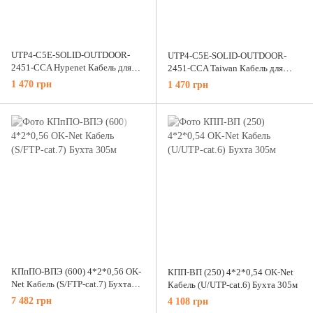
UTP4-C5E-SOLID-OUTDOOR-
UTP4-C5E-SOLID-OUTDOOR-
2451-CCA Hypenet Кабель для
2451-CCA Taiwan Кабель для
внешней прокладки UTP CCA 5E
зовнішньої прокладки UTP
1 470 грн
1 470 грн
категория, 305 м
біметал 5E
КПпПО-ВПЭ (600) 4*2*0,56 OK-
КПП-ВП (250) 4*2*0,54 OK-Net
Net Кабель (S/FTP-cat.7) Бухта
Кабель (U/UTP-cat.6) Бухта 305м
305м
7 482 грн
4 108 грн