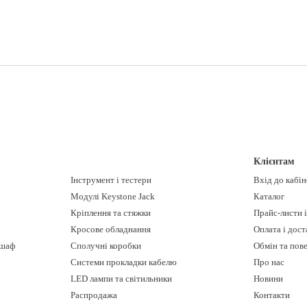
Клієнтам
Інструмент і тестери
Вхід до кабі
Модулі Keystone Jack
Каталог
Кріплення та стяжки
Прайс-листи 
Кросове обладнання
Оплата і дост
 шаф
Сполучні коробки
Обмін та пов
Системи прокладки кабелю
Про нас
LED лампи та світильники
Новини
Распродажа
Контакти