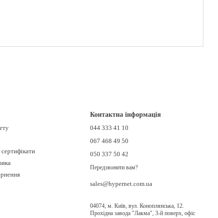
Контактна інформація
нету
044 333 41 10
067 468 49 50
і сертифікати
050 337 50 42
авка
Передзвонити вам?
ернення
sales@hypernet.com.ua
04074, м. Київ, вул. Коноплянська, 12.
Прохідна завода "Лакма", 3-й поверх, офіс