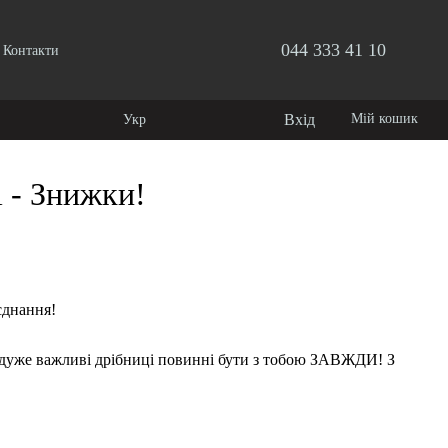
044 333 41 10
Контакти
Вхід
Мій кошик
Укр
і - Знижки!
єднання!
е дуже важливі дрібниці повинні бути з тобою ЗАВЖДИ! З