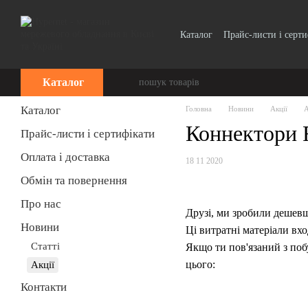
Перейти до основного контенту
Каталог
Прайс-листи і серт
Каталог
Каталог
Головна
Новини
Акції
А
Коннектори R
Прайс-листи і сертифікати
Оплата і доставка
18 11 2020
Обмін та повернення
Про нас
Друзі, ми зробили дешевш
Новини
Ці витратні матеріали вх
Cтатті
Якщо ти пов'язаний з поб
цього:
Акції
Контакти