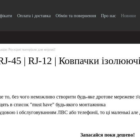
ифікати
Оплата і доставка
Обмін та повернення
Про нас
Новини
кція: Росхідні матеріали для мережі!
J-45 | RJ-12 | Ковпачки ізолююч
е то, без чого неможливо створити будь-яке дротове мережеве з'
одять в список "must have" будь-якого монтажника
удовою і обслуговуванням ЛВС або телефонії, то ці маленькі ал
Запасайся поки дешево!