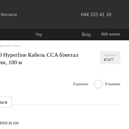
044 333 41 10
Контакти
Вхід
Мій кошик
Укр
фонний кабель
Hyperline Кабель CCA біметал
Артикул
87477
ли, 100 м
Порівняти
В бажання
ться
PATCH-100