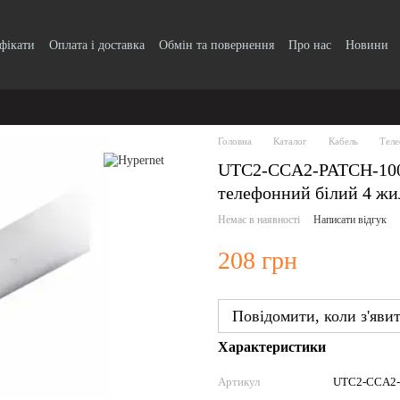
ифікати
Оплата і доставка
Обмін та повернення
Про нас
Новини
Головна
Каталог
Кабель
Теле
UTС2-CCA2-PATCH-100 
телефонний білий 4 жи
Немає в наявності
Написати відгук
208 грн
Повідомити, коли з'яви
Характеристики
Артикул
UTС2-CCA2-