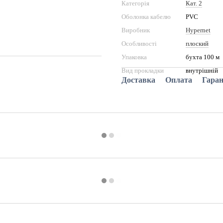
Категорія
Кат. 2
Оболонка кабелю
PVC
Виробник
Hypernet
Особливості
плоский
Упаковка
бухта 100 м
Вид прокладки
внутрішній
Доставка
Оплата
Гаран