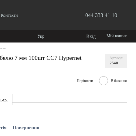
044 333 41 10
Контакти
Вхід
Мій кошик
Укр
яжки
абелю 7 мм 100шт CC7 Hypernet
Артикул
2540
Порівняти
В бажання
ться
тія
Повернення