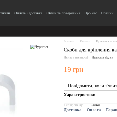
ифікати
Оплата і доставка
Обмін та повернення
Про нас
Новини
Головна
Каталог
Кріплення та ст
Скоби для кріплення к
Немає в наявності
Написати відгук
19 грн
Повідомити, коли з'яви
Характеристики
Тип крепежу
Скоби
Доставка
Оплата
Гаран