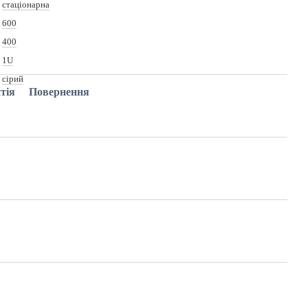
стаціонарна
600
400
1U
cірий
тія
Повернення