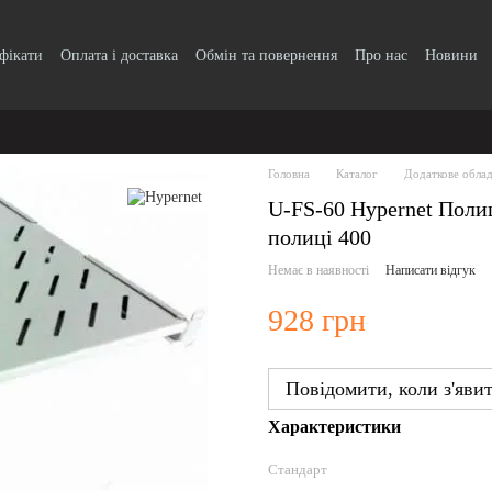
ифікати
Оплата і доставка
Обмін та повернення
Про нас
Новини
Головна
Каталог
Додаткове обла
U-FS-60 Hypernet Полиц
полиці 400
Немає в наявності
Написати відгук
928 грн
Повідомити, коли з'яви
Характеристики
Стандарт