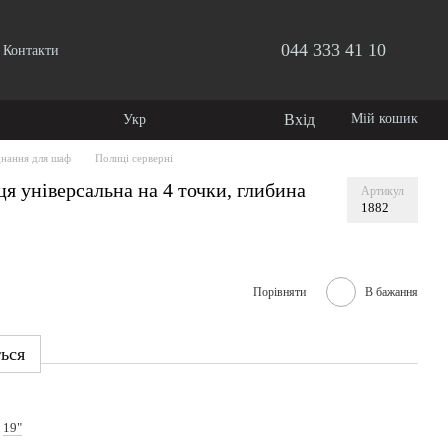
044 333 41 10
Контакти
Вхід
Мій кошик
Укр
днання для шаф
Полиці серверні
я універсальна на 4 точки, глибина
Артикул
1882
Порівняти
В бажання
ться
19"