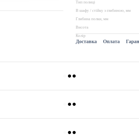
Тип полиці
В шафу / стійку з глибиною, мм
Глибина полки, мм
Висота
Колір
Доставка
Оплата
Гаран