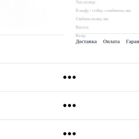
Тип полиці
В шафу / стійку з глибиною, мм
Глибина полки, мм
Висота
Колір
Доставка
Оплата
Гаран