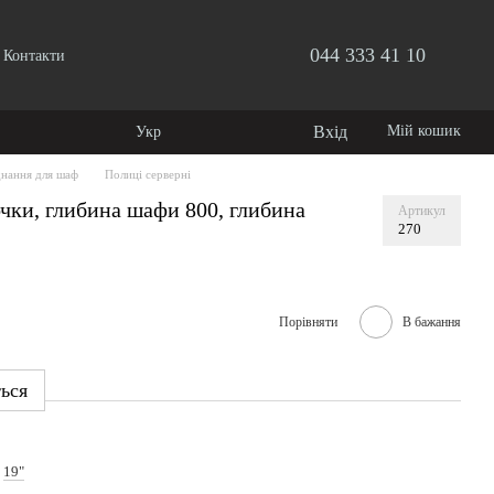
044 333 41 10
Контакти
Вхід
Мій кошик
Укр
днання для шаф
Полиці серверні
чки, глибина шафи 800, глибина
Артикул
270
Порівняти
В бажання
ться
19"