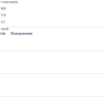
стаціонарна
800
570
1U
cірий
тія
Повернення