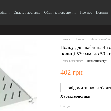
ифікати
Оплата і доставка
Обмін та повернення
Про нас
Новини
Головна
Каталог
Додаткове обла
Полку для шафи на 4 то
полиці 570 мм, до 50 кг
Немає в наявності
Написати відгук
402 грн
Повідомити, коли з'яви
Характеристики
Стандарт