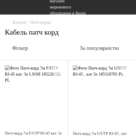
Каталог
Патч-корди
Кабель патч корд
Фільтр
За популярністю
Патч-корд 7м F/UTP RJ-45 кат. 5е
Патч-корд 7м U/UTP RJ-45 , кат