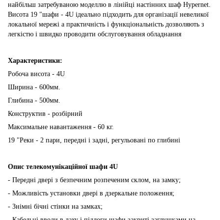
найбільш затребуваною моделлю в лінійці настінних шаф Hypernet.
Висота 19 "шафи - 4U ідеально підходить для організації невеликої
локальної мережі а практичність і функціональність дозволяють з
легкістю і швидко проводити обслуговування обладнання
Характеристики:
Робоча висота - 4U
Ширина - 600мм.
Глибина - 500мм.
Конструктив - розбірний
Максимальне навантаження - 60 кг.
19 "Реки - 2 пари, передні і задні, регульовані по глибині
Опис телекомунікаційної шафи 4U
- Передні двері з безпечним розпеченим склом, на замку;
- Можливість установки двері в дзеркальне положення;
- Знімні бічні стінки на замках;
- Кабельні вводи в даху і підлоги шафи закриті заглушками на