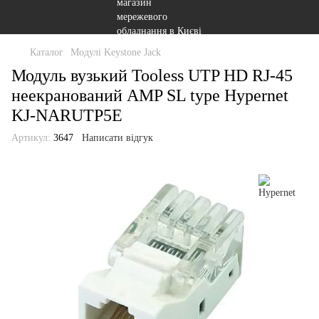
Каталог
Модулі Keystone Jack
Модуль вузький Tooless UTP HD RJ-45
неекранований AMP SL type Hypernet
KJ-NARUTP5E
Артикул:
3647
Написати відгук