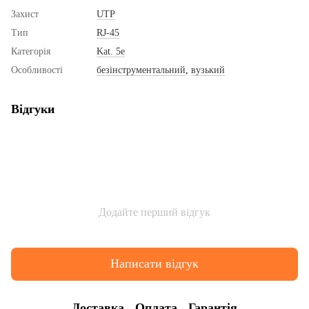
Захист
UTP
Тип
RJ-45
Категорія
Kat. 5e
Особливості
безінструментальний
,
вузький
Відгуки
Додайте перший відгук
Написати відгук
Доставка
Оплата
Гарантія