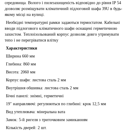
середовища. Волого і пилезахищеність відповідно до рівня IP 54
дозволяє розміщувати кліматичний підлоговий шафа 39U в будь-
якому місці на вулиці.
Необхідні температурні рамки задаються термостатом. Кабельні
вводи підлогового кліматичного шафи оснащені герметичною
захистом. Теплоізольований корпус дозволяє довго утримувати
тепо і не перегріватися влітку
Характеристики
Ширина 660 мм
Глибина: 860 мм
Висота: 2060 мм
Корпус шафи: листова сталь 2 мм
Внутрішня обшивка: листова сталь 2 мм
Бічні панелі: знімні, герметичні
19" направляючі: регулюються по глибині: крок 12,5 мм
Вид утеплювача: мінеральна вата
Замок: 5-й ригеля з триточковим замиканням
Кількість дверей: 2 шт.