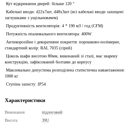
Кут відкривання дверей: більше 120 °
Кабельні вводи: d22х7шт, d48х3шт (всі кабельні вводи захищені
заглушками з ущільнювачем)
Продуктивність вентиляторів: 4 * 190 мЗ / год (CFM)
Потужність опалювального вентилятора: 400W
Антикорозійне і декоративне покриття: порошково-полімерне,
стандартний колір: RAL 7035 (сірий)
Цоколь шафи висотою 80мм, виконаний зі сталі, має зварену
конструкцію, зафіксований болтами до корпусу
Максимально допустима розподілена статистична навантаження:
1000 кг
Ступінь захисту: IP54
Характеристики
Виконання
підлоговий
Висота
39U