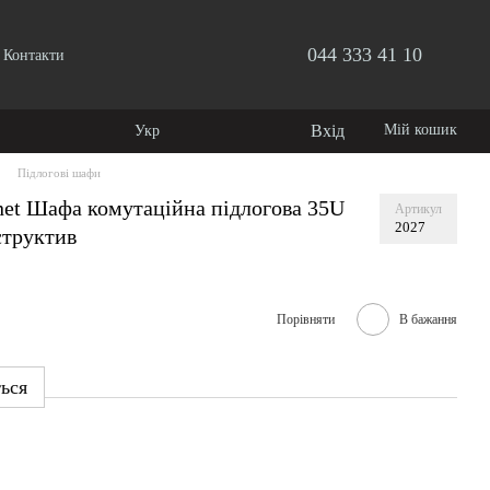
044 333 41 10
Контакти
Вхід
Мій кошик
Укр
Підлогові шафи
et Шафа комутаційна підлогова 35U
Артикул
2027
структив
Порівняти
В бажання
ться