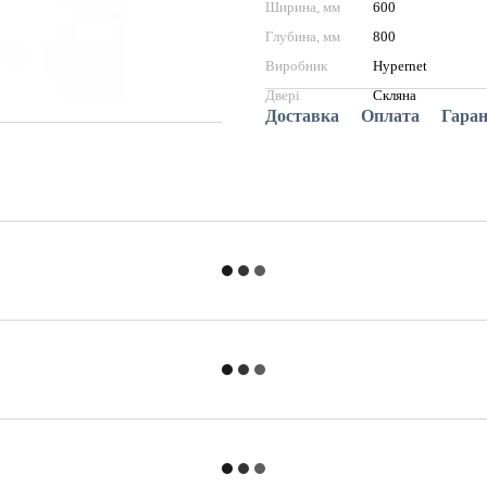
Ширина, мм
600
Глубина, мм
800
Виробник
Hypernet
Двері
Скляна
Доставка
Оплата
Гаран