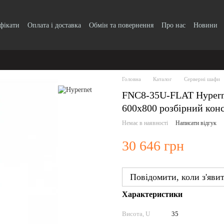
ифікати
Оплата і доставка
Обмін та повернення
Про нас
Новини
Головна
Каталог
Серверні шафи
FNC8-35U-FLAT Hypern
600x800 розбірний кон
Немає в наявності
Написати відгук
30 646 грн
Повідомити, коли з'яви
Характеристики
Висота, U
35