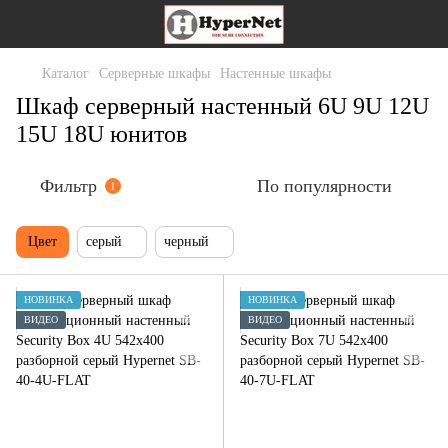
Каталог
Серверные шкафы
Настенные шкафы
Шкаф серверный настенный 6U 9U 12U
15U 18U юнитов
Фильтр
По популярности
1
Цвет
серый
черный
НОВИНКА
НОВИНКА
ВИДЕО
ВИДЕО