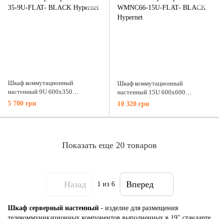
Шкаф коммутационный
Шкаф коммутационный
настенный 9U 600x350
настенный 15U 600x600
разборной WMNC-35-9U-FLAT-
разборной WMNC66-15U-FLAT-
5 700 грн
10 320 грн
BLACK Hypernet
BLACK Hypernet
Показать еще 20 товаров
Назад
Вперед
1
из 6
Шкаф серверный настенный
- изделие для размещения
телекоммуникационных компонентов выполненных в 19" стандарте