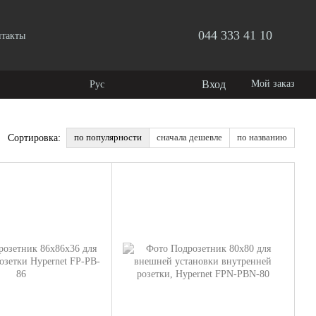
044 333 41 10
нтакты
Вход
Мой заказ
Рус
по популярности
сначала дешевле
по названию
Сортировка: