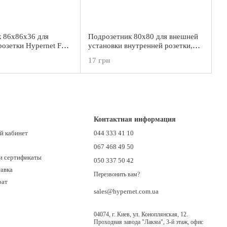
 86x86x36 для
Подрозетник 80x80 для внешней
розетки Hypernet FP-
установки внутренней розетки,
Hypernet FPN-PBN-80
17 грн
Контактная информация
й кабинет
044 333 41 10
067 468 49 50
и сертификаты
050 337 50 42
тавка
Перезвонить вам?
рат
sales@hypernet.com.ua
04074, г. Киев, ул. Коноплянская, 12.
Проходная завода "Лакма", 3-й этаж, офис