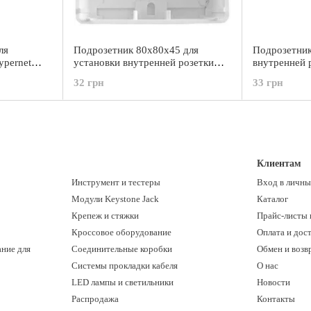
ля
Подрозетник 80x80x45 для
Подрозетник
ypernet
установки внутренней розетки
внутренней 
80*80 Hypernet FP-PB-80
PB-86
32 грн
33 грн
Клиентам
Инструмент и тестеры
Вход в личны
Модули Keystone Jack
Каталог
Крепеж и стяжки
Прайс-листы 
Кроссовое оборудование
Оплата и дос
ние для
Соединительные коробки
Обмен и возв
Системы прокладки кабеля
О нас
LED лампы и светильники
Новости
Распродажа
Контакты