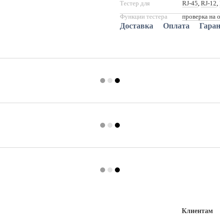
Тестер для
RJ-45
,
RJ-12
,
Функции тестера
проверка на 
Доставка
Оплата
Гара
Клиентам