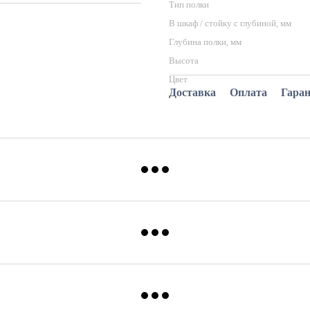
Тип полки
В шкаф / стойку с глубиной, мм
Глубина полки, мм
Высота
Цвет
Доставка
Оплата
Гара