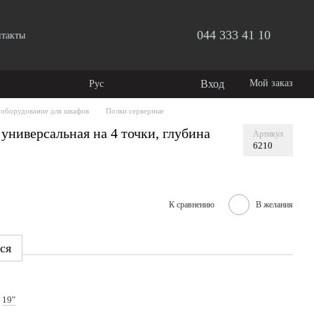
044 333 41 10
нтакты
Вход
Мой заказ
Рус
 оборудование для шкафов
Полки серверные
ниверсальная на 4 точки, глубина
Артикул
6210
К сравнению
В желания
ся
19"