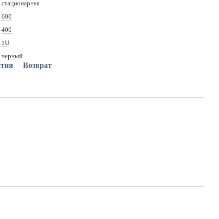
стационарная
600
400
1U
черный
нтия
Возврат