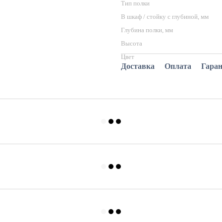
Тип полки
В шкаф / стойку с глубиной, мм
Глубина полки, мм
Высота
Цвет
Доставка
Оплата
Гара