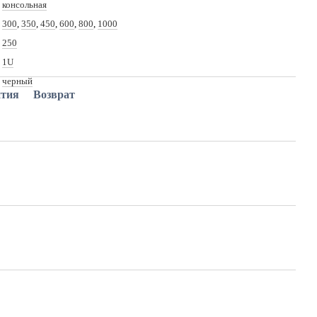
консольная
300
,
350
,
450
,
600
,
800
,
1000
250
1U
черный
нтия
Возврат