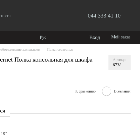
044 333 41 10
нтакты
Вход
Мой заказ
Рус
 оборудование для шкафов
Полки серверные
rnet Полка консольная для шкафа
Артикул
6738
К сравнению
В желания
ся
19"