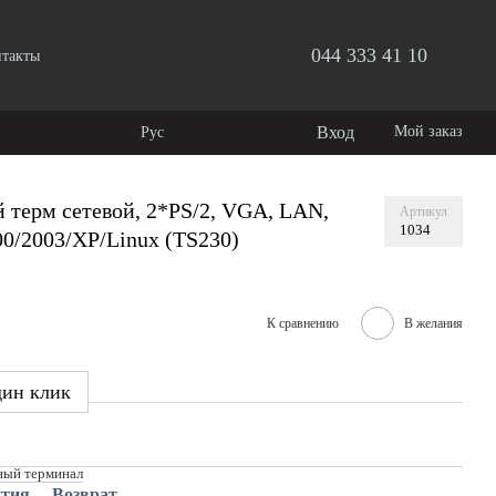
044 333 41 10
нтакты
Вход
Мой заказ
Рус
терм сетевой, 2*PS/2, VGA, LAN,
Артикул
1034
0/2003/XP/Linux (TS230)
К сравнению
В желания
дин клик
ый терминал
нтия
Возврат