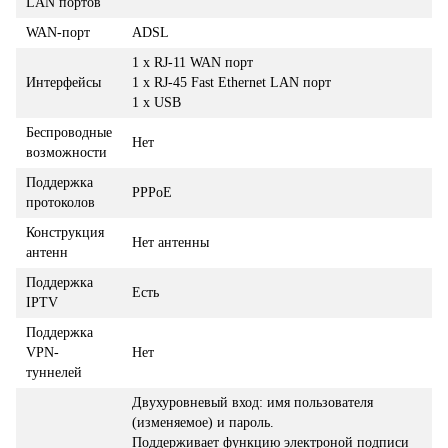
LAN портов
WAN-порт
ADSL
1 x RJ-11 WAN порт
Интерфейсы
1 x RJ-45 Fast Ethernet LAN порт
1 x USB
Беспроводные
Нет
возможности
Поддержка
PPPoE
протоколов
Конструкция
Нет антенны
антенн
Поддержка
Есть
IPTV
Поддержка
VPN-
Нет
туннелей
Двухуровневый вход: имя пользователя
(изменяемое) и пароль.
Поддерживает функцию электроной подписи