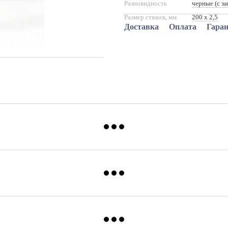
Разновидность
черные (с з
Размер стяжек, мм
200 х 2,5
Доставка
Оплата
Гара