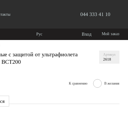
044 333 41 10
нтакты
Вход
Мой заказ
Рус
и
ные с защитой от ультрафиолета
Артикул
2618
t BCT200
К сравнению
В желания
ся