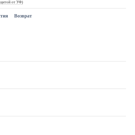
ащитой от УФ)
нтия
Возврат